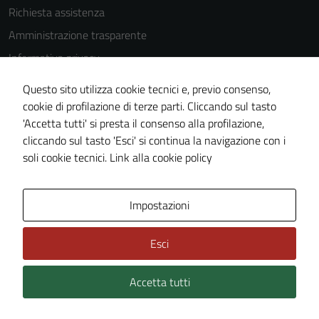
Richiesta assistenza
Amministrazione trasparente
Informativa privacy
Cookie Policy
Questo sito utilizza cookie tecnici e, previo consenso,
Note legali
cookie di profilazione di terze parti. Cliccando sul tasto
'Accetta tutti' si presta il consenso alla profilazione,
Dichiarazione di accessibilità
cliccando sul tasto 'Esci' si continua la navigazione con i
Piano di miglioramento del sito
soli cookie tecnici.
Link alla cookie policy
Area Privata
Impostazioni
Esci
Accetta tutti
Credits: ©
Technical Design s.r.l.