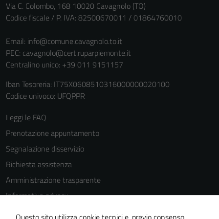
Via C. Colombo, 168 10020 Cavagnolo (TO)
personali.
Codice fiscale / P. IVA: 82500670011 / 01864760010
Email:
info@comune.cavagnolo.to.it
PEC:
cavagnolo@cert.ruparpiemonte.it
Centralino unico: +39 011 9151157
Iban Tesoreria: IT75X0608510316000000020100
Codice univoco: UFQPPR
Leggi le FAQ
Prenotazione appuntamento
Segnalazione disservizio
Richiesta assistenza
Amministrazione trasparente
Informativa privacy
Cookie Policy
Questo sito utilizza cookie tecnici e, previo consenso,