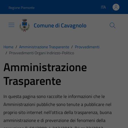
Vai ai contenuti
Vai al footer
ITA
Regione Piemonte
Lingua attiva:
Comune di Cavagnolo
Home
/
Amministrazione Trasparente
/
Provvedimenti
/
Provvedimenti Organi Indirizzo-Politico
Amministrazione
Trasparente
In questa pagina sono raccolte le informazioni che le
Amministrazioni pubbliche sono tenute a pubblicare nel
proprio sito internet nell’ottica della trasparenza, buona
amministrazione e di prevenzione dei fenomeni della