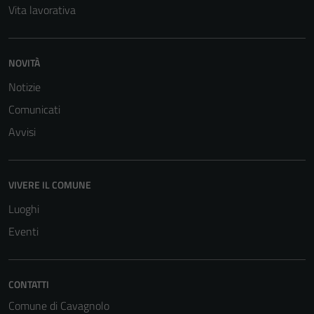
Vita lavorativa
NOVITÀ
Notizie
Comunicati
Tecnici
Avvisi
Questi cookie
sono necessari
per il
VIVERE IL COMUNE
funzionamento
Luoghi
del sito e non
possono
Eventi
essere
disabilitati.
Questi cookie
CONTATTI
non raccolgono
Comune di Cavagnolo
informazioni