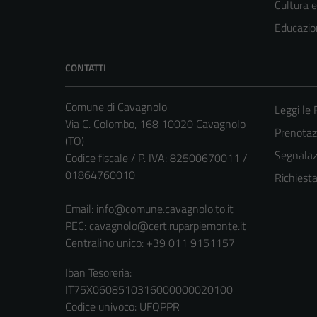
Cultura 
Educazio
CONTATTI
Comune di Cavagnolo
Leggi le
Via C. Colombo, 168 10020 Cavagnolo
Prenota
(TO)
Segnalazi
Codice fiscale / P. IVA: 82500670011 /
01864760010
Richiest
Email:
info@comune.cavagnolo.to.it
PEC:
cavagnolo@cert.ruparpiemonte.it
Centralino unico: +39 011 9151157
Iban Tesoreria:
IT75X0608510316000000020100
Codice univoco: UFQPPR