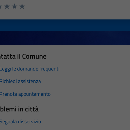
a 1 stelle su 5
luta 2 stelle su 5
Valuta 3 stelle su 5
Valuta 4 stelle su 5
Valuta 5 stelle su 5
tatta il Comune
Leggi le domande frequenti
Richiedi assistenza
Prenota appuntamento
blemi in città
Segnala disservizio