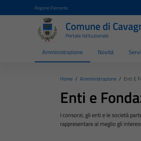
Vai ai contenuti
Vai al footer
Regione Piemonte
Comune di Cavag
Portale Istituzionale
Amministrazione
Novità
Servi
Home
/
Amministrazione
/
Enti E 
Enti e Fonda
I consorzi, gli enti e le società par
rappresentare al meglio gli interes