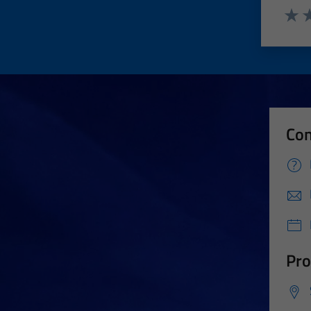
Valut
Va
Con
Pro