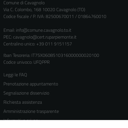
informazioni
Comune di Cavagnolo
personali.
Via C. Colombo, 168 10020 Cavagnolo (TO)
Codice fiscale / P. IVA: 82500670011 / 01864760010
Email:
info@comune.cavagnolo.to.it
PEC:
cavagnolo@cert.ruparpiemonte.it
Centralino unico: +39 011 9151157
Iban Tesoreria: IT75X0608510316000000020100
Codice univoco: UFQPPR
Leggi le FAQ
Prenotazione appuntamento
Segnalazione disservizio
Richiesta assistenza
Amministrazione trasparente
Informativa privacy