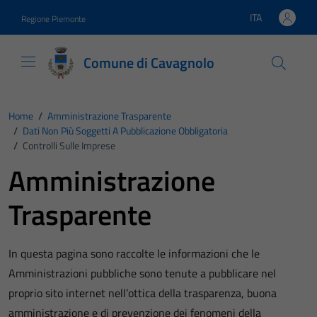
Vai ai contenuti
Vai al footer
ITA
Regione Piemonte
Lingua attiva:
Comune di Cavagnolo
Home
/
Amministrazione Trasparente
/
Dati Non Più Soggetti A Pubblicazione Obbligatoria
/
Controlli Sulle Imprese
Amministrazione
Trasparente
In questa pagina sono raccolte le informazioni che le
Amministrazioni pubbliche sono tenute a pubblicare nel
proprio sito internet nell’ottica della trasparenza, buona
amministrazione e di prevenzione dei fenomeni della