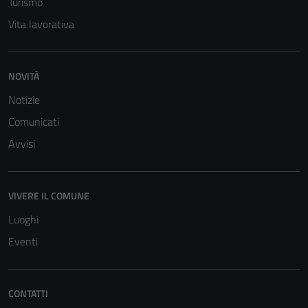
Turismo
Vita lavorativa
NOVITÀ
Notizie
Comunicati
Tecnici
Avvisi
Questi cookie
sono necessari
per il
VIVERE IL COMUNE
funzionamento
del sito e non
Luoghi
possono
Eventi
essere
disabilitati.
Questi cookie
CONTATTI
non raccolgono