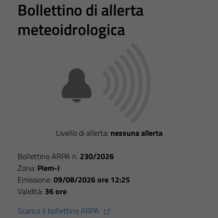
Bollettino di allerta
meteoidrologica
Tecnici
Questi cookie
Livello di allerta:
nessuna allerta
sono necessari
per il
Bollettino ARPA n.
230/2026
funzionamento
Zona:
Piem-I
del sito e non
Emissione:
09/08/2026 ore 12:25
possono
Validità:
36 ore
essere
disabilitati.
Scarica il bollettino ARPA
Questi cookie