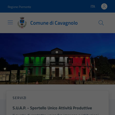
Vai ai contenuti
Vai al footer
ITA
Regione Piemonte
Lingua attiva:
Comune di Cavagnolo
Comune di Cavagnolo
Contenuti in evidenza
SERVIZI
S.U.A.P. - Sportello Unico Attività Produttive