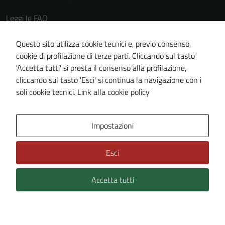
Leggi le FAQ
Prenotazione appuntamento
Questo sito utilizza cookie tecnici e, previo consenso,
Segnalazione disservizio
cookie di profilazione di terze parti. Cliccando sul tasto
Richiesta assistenza
'Accetta tutti' si presta il consenso alla profilazione,
cliccando sul tasto 'Esci' si continua la navigazione con i
Amministrazione trasparente
soli cookie tecnici.
Link alla cookie policy
Informativa privacy
Cookie Policy
Impostazioni
Note legali
Dichiarazione di accessibilità
Esci
Piano di miglioramento del sito
Accetta tutti
Area Privata