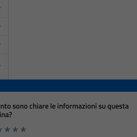
nto sono chiare le informazioni su questa
ina?
a 1 stelle su 5
luta 2 stelle su 5
Valuta 3 stelle su 5
Valuta 4 stelle su 5
Valuta 5 stelle su 5