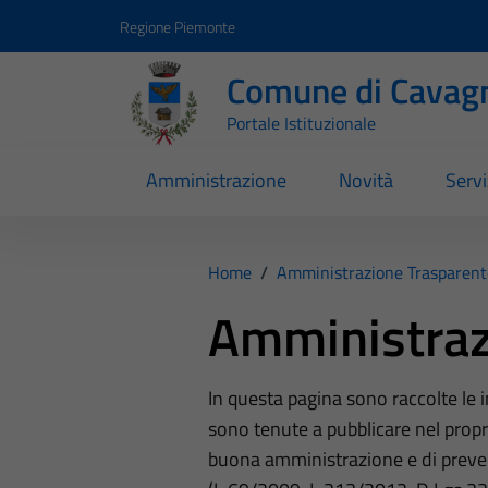
Vai ai contenuti
Vai al footer
Regione Piemonte
Comune di Cavag
Portale Istituzionale
Amministrazione
Novità
Servi
Home
/
Amministrazione Trasparent
Amministraz
In questa pagina sono raccolte le
sono tenute a pubblicare nel propri
buona amministrazione e di preve