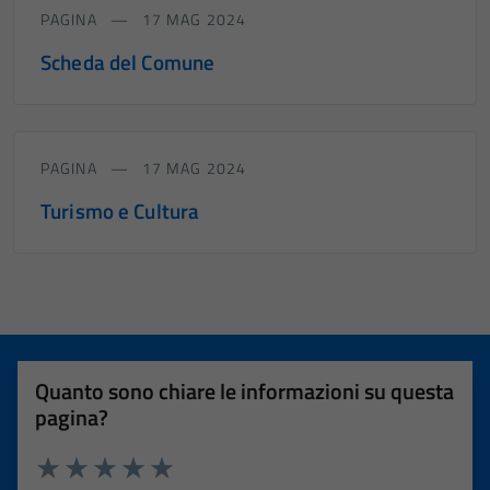
PAGINA
17 MAG 2024
per il
funzionamento
Scheda del Comune
del sito e non
possono
essere
disabilitati.
PAGINA
17 MAG 2024
Questi cookie
Turismo e Cultura
non raccolgono
informazioni
personali.
Quanto sono chiare le informazioni su questa
pagina?