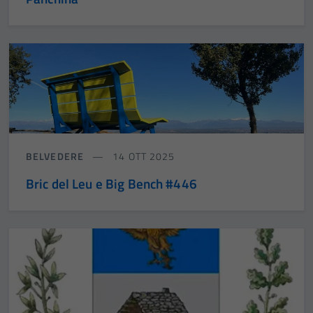
BELVEDERE
14 OTT 2025
Bric del Leu e Big Bench #446