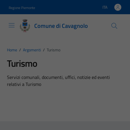
Vai ai contenuti
Vai al footer
ITA
Regione Piemonte
Lingua attiva:
Comune di Cavagnolo
Home
/
Argomenti
/
Turismo
Turismo
Dettagli dell'argomento
Servizi comunali, documenti, uffici, notizie ed eventi
relativi a Turismo