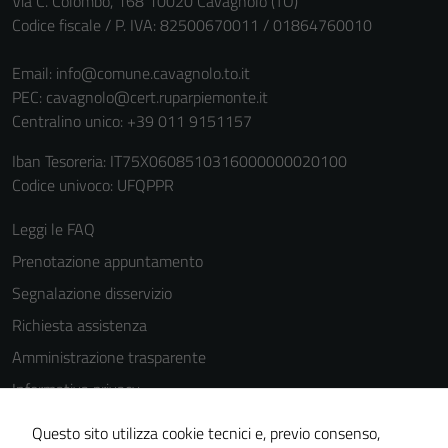
Via C. Colombo, 168 10020 Cavagnolo (TO)
Codice fiscale / P. IVA: 82500670011 / 01864760010
Email:
info@comune.cavagnolo.to.it
PEC:
cavagnolo@cert.ruparpiemonte.it
Centralino unico: +39 011 9151157
Iban Tesoreria: IT75X0608510316000000020100
Codice univoco: UFQPPR
Leggi le FAQ
Prenotazione appuntamento
Segnalazione disservizio
Richiesta assistenza
Amministrazione trasparente
Informativa privacy
Cookie Policy
Questo sito utilizza cookie tecnici e, previo consenso,