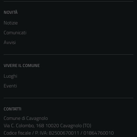
NOVITÀ
Notizie
Comunicati
Avvisi
Tecnici
Questi cookie
sono necessari
VIVERE IL COMUNE
per il
Luoghi
funzionamento
del sito e non
Eventi
possono
essere
disabilitati.
CONTATTI
Questi cookie
Comune di Cavagnolo
non raccolgono
Via C. Colombo, 168 10020 Cavagnolo (TO)
informazioni
Codice fiscale / P. IVA: 82500670011 / 01864760010
personali.