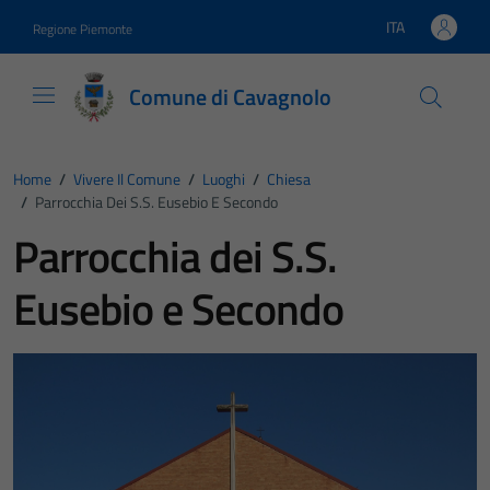
Vai ai contenuti
Vai al footer
ITA
Regione Piemonte
Lingua attiva:
Comune di Cavagnolo
Home
/
Vivere Il Comune
/
Luoghi
/
Chiesa
/
Parrocchia Dei S.S. Eusebio E Secondo
Parrocchia dei S.S.
Eusebio e Secondo