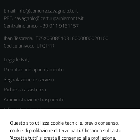
Email:
info@comune.cavagnolo.to.it
PEC:
cavagnolo@cert.ruparpiemonte.it
Centralino unico: +39 011 9151157
Iban Tesoreria: IT75X0608510316000000020100
Codice univoco: UFQPPR
Leggi le FAQ
Prenotazione appuntamento
Segnalazione disservizio
Richiesta assistenza
Amministrazione trasparente
Informativa privacy
Cookie Policy
Questo sito utilizza cookie tecnici e, previo consenso,
Note legali
cookie di profilazione di terze parti. Cliccando sul tasto
'Accetta tutti' si presta il consenso alla profilazione,
Dichiarazione di accessibilità