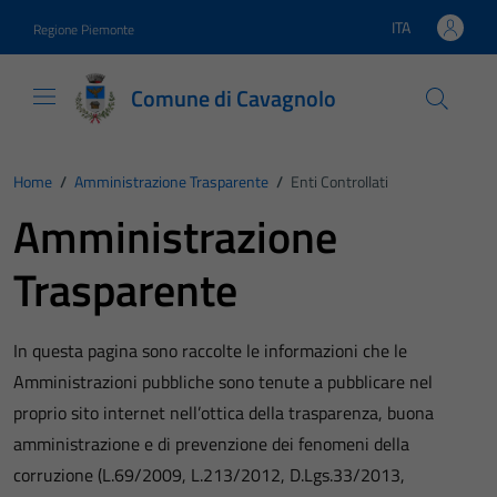
Vai ai contenuti
Vai al footer
ITA
Regione Piemonte
Lingua attiva:
Comune di Cavagnolo
Home
/
Amministrazione Trasparente
/
Enti Controllati
Amministrazione
Trasparente
In questa pagina sono raccolte le informazioni che le
Amministrazioni pubbliche sono tenute a pubblicare nel
proprio sito internet nell’ottica della trasparenza, buona
amministrazione e di prevenzione dei fenomeni della
corruzione (L.69/2009, L.213/2012, D.Lgs.33/2013,