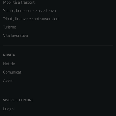
Mobilità e trasporti
Tecnici
Salute, benessere e assistenza
Questi cookie
sono necessari
Tributi, finanze e contravvenzioni
per il
Turismo
funzionamento
Vita lavorativa
del sito e non
possono
essere
disabilitati.
NOVITÀ
Questi cookie
Notizie
non raccolgono
Comunicati
informazioni
personali.
Avvisi
VIVERE IL COMUNE
Luoghi