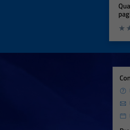
Qua
pag
Valut
Va
Con