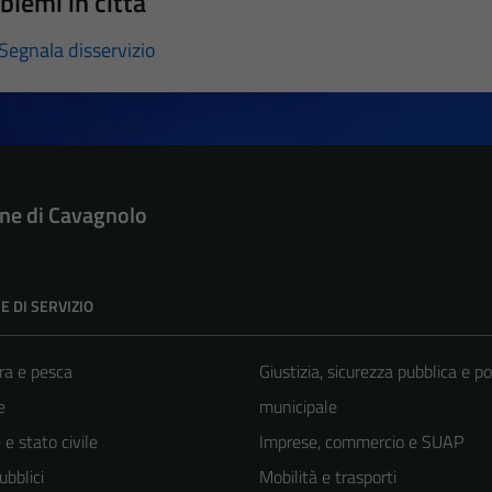
blemi in città
Segnala disservizio
e di Cavagnolo
E DI SERVIZIO
ra e pesca
Giustizia, sicurezza pubblica e po
e
municipale
e stato civile
Imprese, commercio e SUAP
ubblici
Mobilità e trasporti