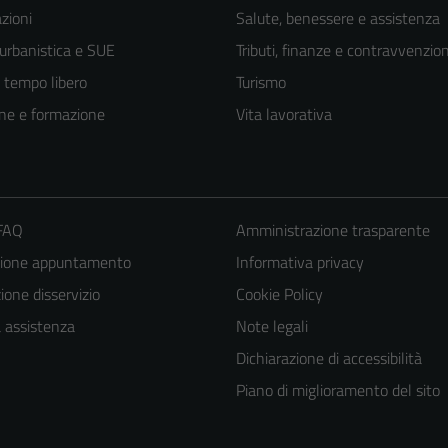
zioni
Salute, benessere e assistenza
 urbanistica e SUE
Tributi, finanze e contravvenzion
e tempo libero
Turismo
ne e formazione
Vita lavorativa
 FAQ
Amministrazione trasparente
zione appuntamento
Informativa privacy
one disservizio
Cookie Policy
a assistenza
Note legali
Tecnici
Dichiarazione di accessibilità
Questi cookie
Piano di miglioramento del sito
sono necessari
per il