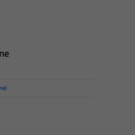
one
ne)