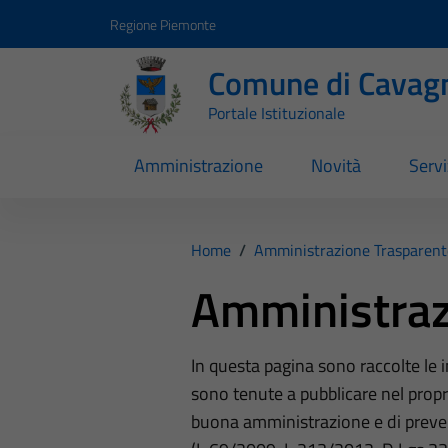
Vai ai contenuti
Vai al footer
Regione Piemonte
Comune di Cavag
Portale Istituzionale
Amministrazione
Novità
Servi
Home
/
Amministrazione Trasparent
Amministraz
In questa pagina sono raccolte le
sono tenute a pubblicare nel propri
buona amministrazione e di preve