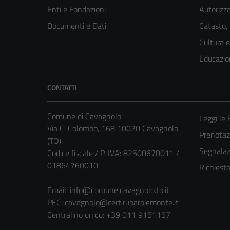
Enti e Fondazioni
Autorizza
Documenti e Dati
Catasto,
Cultura 
Educazio
CONTATTI
Comune di Cavagnolo
Leggi le
Via C. Colombo, 168 10020 Cavagnolo
Prenota
(TO)
Segnalazi
Codice fiscale / P. IVA: 82500670011 /
01864760010
Richiest
Email:
info@comune.cavagnolo.to.it
PEC:
cavagnolo@cert.ruparpiemonte.it
Centralino unico: +39 011 9151157