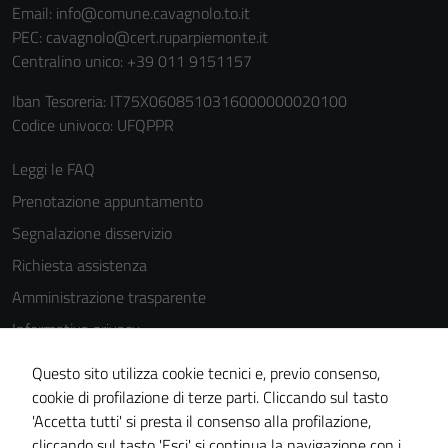
Email:
info@comune.cavagnolo.to.it
PEC:
cavagnolo@cert.ruparpiemonte.it
Centralino unico: +39 011 9151157
Iban Tesoreria: IT75X0608510316000000020100
Codice univoco: UFQPPR
Leggi le FAQ
Prenotazione appuntamento
Segnalazione disservizio
Richiesta assistenza
Amministrazione trasparente
Informativa privacy
Cookie Policy
Questo sito utilizza cookie tecnici e, previo consenso,
Note legali
cookie di profilazione di terze parti. Cliccando sul tasto
'Accetta tutti' si presta il consenso alla profilazione,
Dichiarazione di accessibilità
cliccando sul tasto 'Esci' si continua la navigazione con i