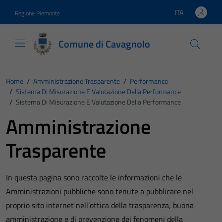
Vai ai contenuti
Vai al footer
ITA
Regione Piemonte
Lingua attiva:
Comune di Cavagnolo
Home
/
Amministrazione Trasparente
/
Performance
/
Sistema Di Misurazione E Valutazione Della Performance
/
Sistema Di Misurazione E Valutazione Della Performance
Amministrazione
Trasparente
In questa pagina sono raccolte le informazioni che le
Amministrazioni pubbliche sono tenute a pubblicare nel
proprio sito internet nell’ottica della trasparenza, buona
amministrazione e di prevenzione dei fenomeni della