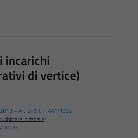
i incarichi
ativi di vertice)
3/2013
–
Art. 2-
3, l. n. 441/1982
pubblicare in tabelle
)
 33/2013
)