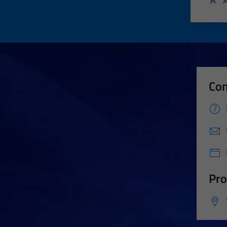
Valut
Va
Con
Pro