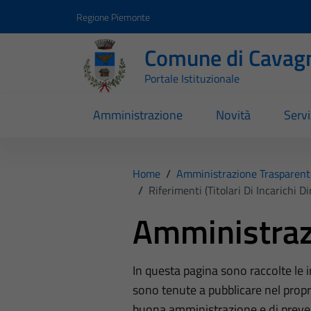
Vai ai contenuti
Vai al footer
Regione Piemonte
Comune di Cavag
Portale Istituzionale
Amministrazione
Novità
Servi
Home
/
Amministrazione Trasparent
/
Riferimenti (Titolari Di Incarichi D
Amministraz
In questa pagina sono raccolte le
sono tenute a pubblicare nel propri
buona amministrazione e di preve