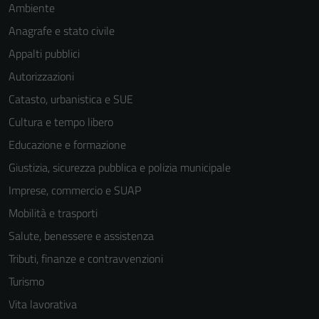
Ambiente
Anagrafe e stato civile
Appalti pubblici
Autorizzazioni
Catasto, urbanistica e SUE
Tecnici
Cultura e tempo libero
Questi cookie
Educazione e formazione
sono necessari
per il
Giustizia, sicurezza pubblica e polizia municipale
funzionamento
Imprese, commercio e SUAP
del sito e non
Mobilità e trasporti
possono
essere
Salute, benessere e assistenza
disabilitati.
Tributi, finanze e contravvenzioni
Questi cookie
Turismo
non raccolgono
informazioni
Vita lavorativa