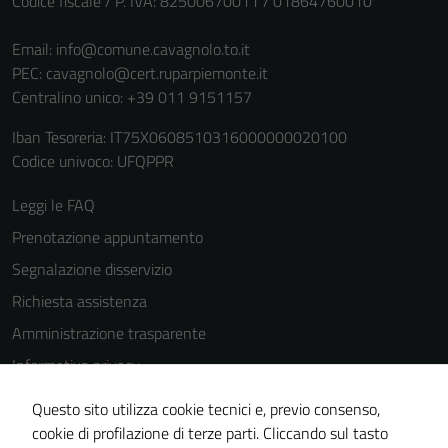
Codice fiscale / P. IVA: 82500670011 / 01864760010
Email:
info@comune.cavagnolo.to.it
PEC:
cavagnolo@cert.ruparpiemonte.it
Centralino unico: +39 011 9151157
Iban Tesoreria: IT75X0608510316000000020100
Codice univoco: UFQPPR
Leggi le FAQ
Prenotazione appuntamento
Segnalazione disservizio
Richiesta assistenza
Amministrazione trasparente
Informativa privacy
Cookie Policy
Questo sito utilizza cookie tecnici e, previo consenso,
Note legali
cookie di profilazione di terze parti. Cliccando sul tasto