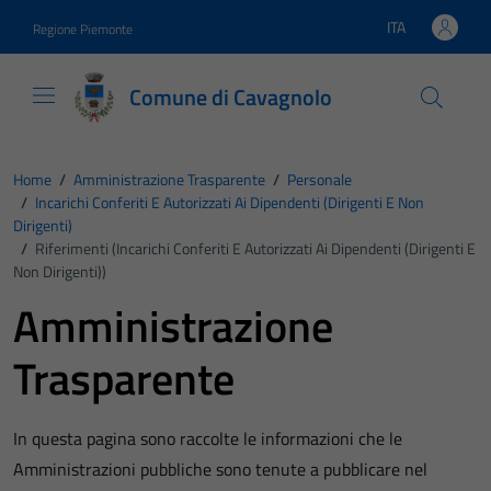
Vai ai contenuti
Vai al footer
ITA
Regione Piemonte
Lingua attiva:
Comune di Cavagnolo
Home
/
Amministrazione Trasparente
/
Personale
/
Incarichi Conferiti E Autorizzati Ai Dipendenti (dirigenti E Non
Dirigenti)
/
Riferimenti (Incarichi Conferiti E Autorizzati Ai Dipendenti (dirigenti E
Non Dirigenti))
Amministrazione
Trasparente
In questa pagina sono raccolte le informazioni che le
Amministrazioni pubbliche sono tenute a pubblicare nel