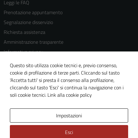
Leggi le FAQ
Prenotazione appuntamento
Segnalazione disservizio
Richiesta assistenza
Amministrazione trasparente
Informativa privacy
Cookie Policy
Questo sito utilizza cookie tecnici e, previo consenso,
Note legali
cookie di profilazione di terze parti. Cliccando sul tasto
'Accetta tutti' si presta il consenso alla profilazione,
Dichiarazione di accessibilità
cliccando sul tasto 'Esci' si continua la navigazione con i
Piano di miglioramento del sito
soli cookie tecnici.
Link alla cookie policy
Area Privata
Impostazioni
Esci