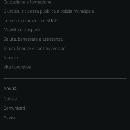
Educazione e formazione
Giustizia, sicurezza pubblica e polizia municipale
Tecnici
Imprese, commercio e SUAP
Questi cookie
Mobilità e trasporti
sono necessari
Salute, benessere e assistenza
per il
funzionamento
Tributi, finanze e contravvenzioni
del sito e non
Turismo
possono
Vita lavorativa
essere
disabilitati.
Questi cookie
non raccolgono
NOVITÀ
informazioni
Notizie
personali.
Comunicati
Avvisi