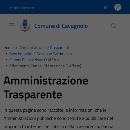
Vai ai contenuti
Vai al footer
ITA
Regione Piemonte
Lingua attiva:
Comune di Cavagnolo
Home
/
Amministrazione Trasparente
/
Beni Immobili E Gestione Patrimonio
/
Canoni Di Locazione O Affitto
/
Riferimenti (Canoni Di Locazione O Affitto)
Amministrazione
Trasparente
In questa pagina sono raccolte le informazioni che le
Amministrazioni pubbliche sono tenute a pubblicare nel
proprio sito internet nell’ottica della trasparenza, buona