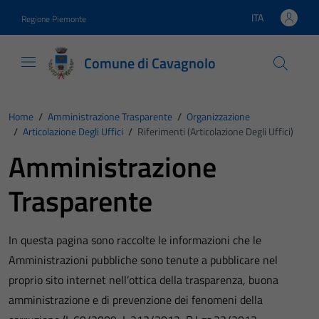
Vai ai contenuti
Vai al footer
ITA
Regione Piemonte
Lingua attiva:
Comune di Cavagnolo
Home
/
Amministrazione Trasparente
/
Organizzazione
/
Articolazione Degli Uffici
/
Riferimenti (Articolazione Degli Uffici)
Amministrazione
Trasparente
In questa pagina sono raccolte le informazioni che le
Amministrazioni pubbliche sono tenute a pubblicare nel
proprio sito internet nell’ottica della trasparenza, buona
amministrazione e di prevenzione dei fenomeni della