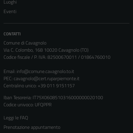
disabilitati.
Luoghi
Questi cookie
Eventi
non raccolgono
informazioni
personali.
CONTATTI
Comune di Cavagnolo
Via C. Colombo, 168 10020 Cavagnolo (TO)
Codice fiscale / P. IVA: 82500670011 / 01864760010
Email:
info@comune.cavagnolo.to.it
PEC:
cavagnolo@cert.ruparpiemonte.it
Centralino unico: +39 011 9151157
Iban Tesoreria: IT75X0608510316000000020100
Codice univoco: UFQPPR
Leggi le FAQ
Prenotazione appuntamento