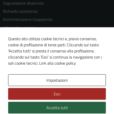
Segnalazione disservizio
Richiesta assistenza
Amministrazione trasparente
Informativa privacy
Cookie Policy
Questo sito utilizza cookie tecnici e, previo consenso,
Note legali
cookie di profilazione di terze parti. Cliccando sul tasto
'Accetta tutti' si presta il consenso alla profilazione,
Dichiarazione di accessibilità
cliccando sul tasto 'Esci' si continua la navigazione con i
Piano di miglioramento del sito
soli cookie tecnici.
Link alla cookie policy
Area Privata
Impostazioni
Esci
Accetta tutti
Credits: ©
Technical Design s.r.l.