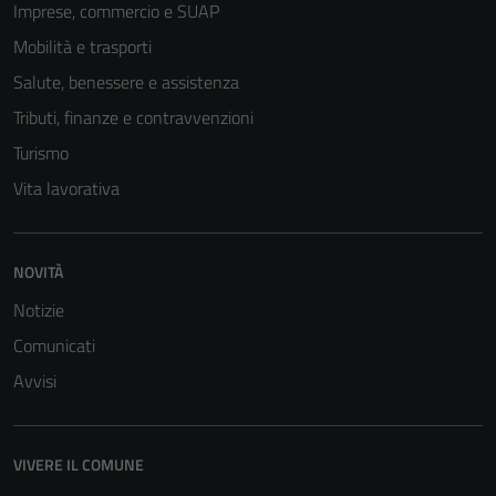
Imprese, commercio e SUAP
Mobilità e trasporti
Salute, benessere e assistenza
Tributi, finanze e contravvenzioni
Turismo
Vita lavorativa
NOVITÀ
Tecnici
Notizie
Questi cookie
sono necessari
Comunicati
per il
Avvisi
funzionamento
del sito e non
possono
VIVERE IL COMUNE
essere