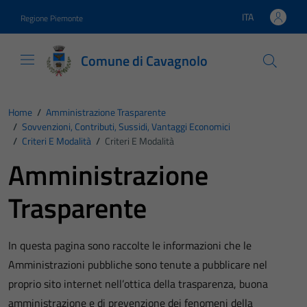
Vai ai contenuti
Vai al footer
ITA
Regione Piemonte
Lingua attiva:
Comune di Cavagnolo
Home
/
Amministrazione Trasparente
/
Sovvenzioni, Contributi, Sussidi, Vantaggi Economici
/
Criteri E Modalità
/
Criteri E Modalità
Amministrazione
Trasparente
In questa pagina sono raccolte le informazioni che le
Amministrazioni pubbliche sono tenute a pubblicare nel
proprio sito internet nell’ottica della trasparenza, buona
amministrazione e di prevenzione dei fenomeni della