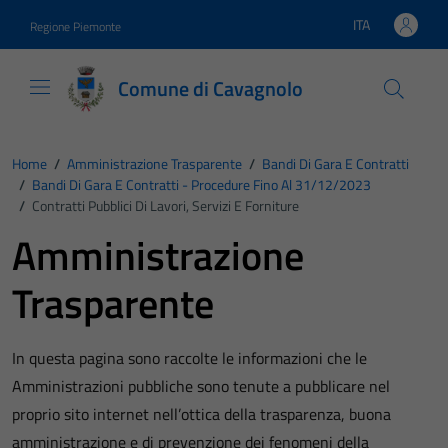
Vai ai contenuti
Vai al footer
ITA
Regione Piemonte
Lingua attiva:
Comune di Cavagnolo
Home
/
Amministrazione Trasparente
/
Bandi Di Gara E Contratti
/
Bandi Di Gara E Contratti - Procedure Fino Al 31/12/2023
/
Contratti Pubblici Di Lavori, Servizi E Forniture
Amministrazione
Trasparente
In questa pagina sono raccolte le informazioni che le
Amministrazioni pubbliche sono tenute a pubblicare nel
proprio sito internet nell’ottica della trasparenza, buona
amministrazione e di prevenzione dei fenomeni della