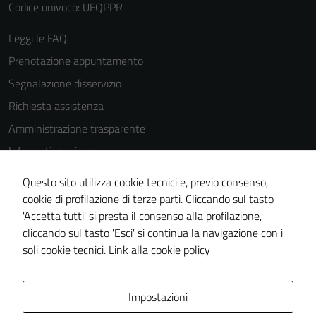
Codice univoco: UFQPPR
Leggi le FAQ
Prenotazione appuntamento
Segnalazione disservizio
Richiesta assistenza
Amministrazione trasparente
Informativa privacy
Cookie Policy
Questo sito utilizza cookie tecnici e, previo consenso,
Note legali
cookie di profilazione di terze parti. Cliccando sul tasto
'Accetta tutti' si presta il consenso alla profilazione,
Dichiarazione di accessibilità
cliccando sul tasto 'Esci' si continua la navigazione con i
Piano di miglioramento del sito
soli cookie tecnici.
Link alla cookie policy
Area Privata
Impostazioni