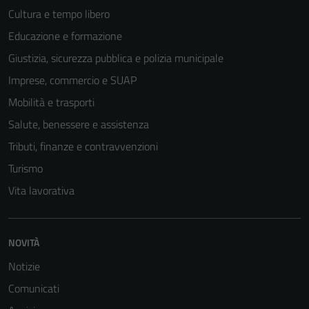
Cultura e tempo libero
Educazione e formazione
Giustizia, sicurezza pubblica e polizia municipale
Tecnici
Questi cookie
Imprese, commercio e SUAP
sono necessari
Mobilità e trasporti
per il
Salute, benessere e assistenza
funzionamento
del sito e non
Tributi, finanze e contravvenzioni
possono
Turismo
essere
Vita lavorativa
disabilitati.
Questi cookie
non raccolgono
informazioni
NOVITÀ
personali.
Notizie
Comunicati