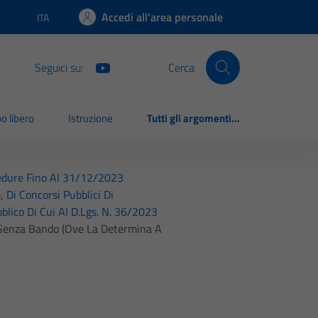
Accedi all'area personale
ITA
Lingua attiva:
Seguici su:
Cerca
o libero
Istruzione
Tutti gli argomenti...
cedure Fino Al 31/12/2023
, Di Concorsi Pubblici Di
blico Di Cui Al D.Lgs. N. 36/2023
e Senza Bando (ove La Determina A