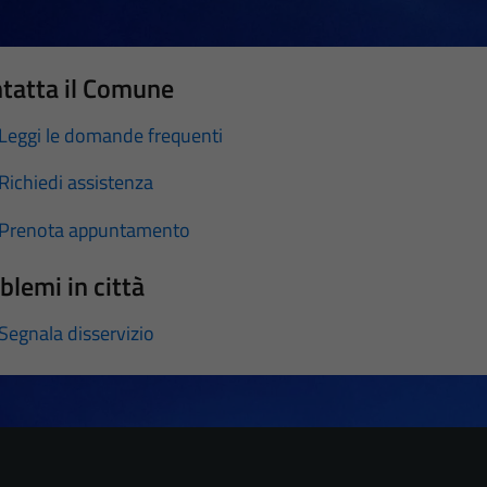
tatta il Comune
Leggi le domande frequenti
Richiedi assistenza
Prenota appuntamento
blemi in città
Segnala disservizio