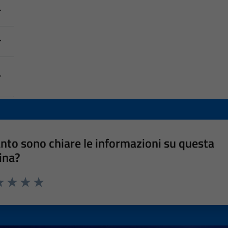
nto sono chiare le informazioni su questa
ina?
a 1 stelle su 5
luta 2 stelle su 5
Valuta 3 stelle su 5
Valuta 4 stelle su 5
Valuta 5 stelle su 5