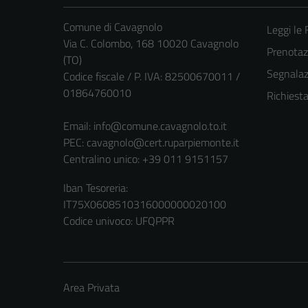
Comune di Cavagnolo
Leggi le
Via C. Colombo, 168 10020 Cavagnolo
Prenota
(TO)
Segnalazi
Codice fiscale / P. IVA: 82500670011 /
01864760010
Richiest
Email:
info@comune.cavagnolo.to.it
PEC:
cavagnolo@cert.ruparpiemonte.it
Centralino unico: +39 011 9151157
Iban Tesoreria:
IT75X0608510316000000020100
Codice univoco: UFQPPR
Area Privata