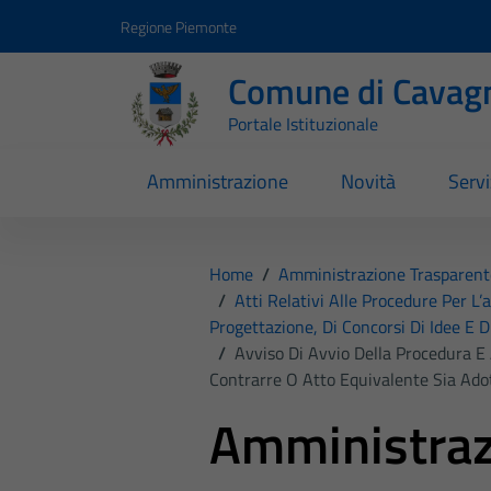
Vai ai contenuti
Vai al footer
Regione Piemonte
Comune di Cavag
Portale Istituzionale
Amministrazione
Novità
Servi
Home
/
Amministrazione Trasparent
/
Atti Relativi Alle Procedure Per L’
Progettazione, Di Concorsi Di Idee E D
/
Avviso Di Avvio Della Procedura E
Contrarre O Atto Equivalente Sia Adot
Amministraz