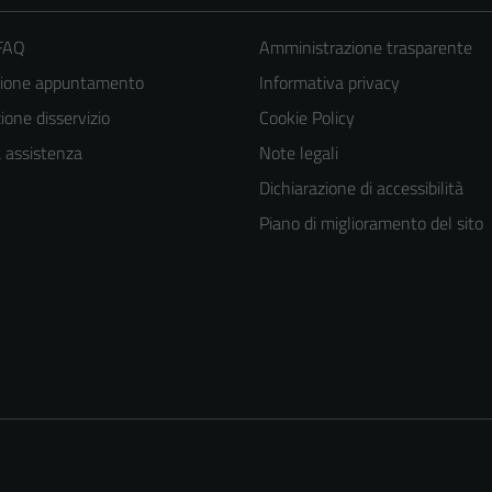
 FAQ
Amministrazione trasparente
zione appuntamento
Informativa privacy
one disservizio
Cookie Policy
a assistenza
Note legali
Dichiarazione di accessibilità
Piano di miglioramento del sito
Tecnici
Questi cookie
sono necessari
per il
funzionamento
del sito e non
possono
essere