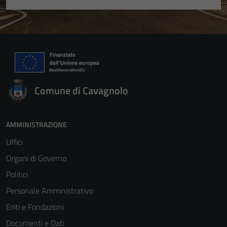
Comune di Cavagnolo
Tecnici
AMMINISTRAZIONE
Questi cookie
sono necessari
Uffici
per il
Organi di Governo
funzionamento
Politici
del sito e non
possono
Personale Amministrativo
essere
Enti e Fondazioni
disabilitati.
Documenti e Dati
Questi cookie