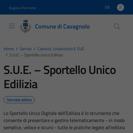
Vai ai contenuti
Vai al footer
ITA
Regione Piemonte
Lingua attiva:
Comune di Cavagnolo
Home
/
Servizi
/
Catasto, Urbanistica E SUE
/
S.U.E. – Sportello Unico Edilizia
S.U.E. – Sportello Unico
Edilizia
Servizio attivo
Lo Sportello Unico Digitale dell'Edilizia è lo strumento che
consente di presentare e gestire telematicamente - in modo
semplice, veloce e sicuro - tutte le pratiche legate all'edilizia