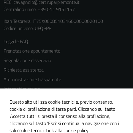
PEC:
cavagnolo@cert.ruparpiemonte.it
Centralino unico: +39 011 9151157
Iban Tesoreria: IT75X0608510316000000020100
Codice univoco: UFQPPR
Leggi le FAQ
Prenotazione appuntamento
Segnalazione disservizio
Richiesta assistenza
Amministrazione trasparente
Informativa privacy
Cookie Policy
Questo sito utilizza cookie tecnici e, previo consenso,
Note legali
cookie di profilazione di terze parti. Cliccando sul tasto
'Accetta tutti' si presta il consenso alla profilazione,
Dichiarazione di accessibilità
cliccando sul tasto 'Esci' si continua la navigazione con i
Piano di miglioramento del sito
soli cookie tecnici.
Link alla cookie policy