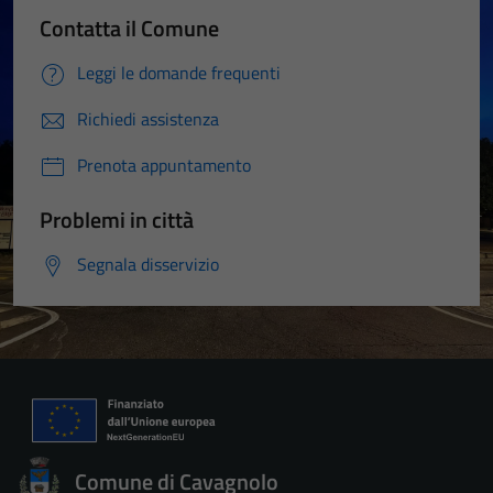
Contatta il Comune
Leggi le domande frequenti
Richiedi assistenza
Prenota appuntamento
Problemi in città
Segnala disservizio
Tecnici
Questi cookie
sono necessari
per il
Comune di Cavagnolo