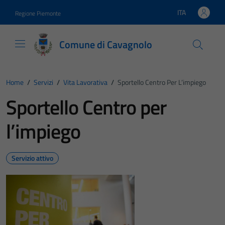
Vai ai contenuti
Vai al footer
ITA
Regione Piemonte
Lingua attiva:
Comune di Cavagnolo
Home
/
Servizi
/
Vita Lavorativa
/
Sportello Centro Per L’impiego
Sportello Centro per
l’impiego
Servizio attivo