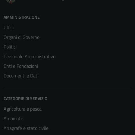
funzionamento
del sito e non
possono
AMMINISTRAZIONE
essere
Uffici
disabilitati.
Questi cookie
Organi di Governo
non raccolgono
Politici
informazioni
Personale Amministrativo
personali.
Enti e Fondazioni
Documenti e Dati
CATEGORIE DI SERVIZIO
Agricoltura e pesca
Ambiente
Anagrafe e stato civile