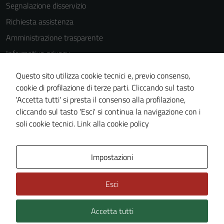
Segnalazione disservizio
Richiesta assistenza
Amministrazione trasparente
Informativa privacy
Cookie Policy
Questo sito utilizza cookie tecnici e, previo consenso,
Note legali
cookie di profilazione di terze parti. Cliccando sul tasto
'Accetta tutti' si presta il consenso alla profilazione,
Dichiarazione di accessibilità
cliccando sul tasto 'Esci' si continua la navigazione con i
Piano di miglioramento del sito
soli cookie tecnici.
Link alla cookie policy
Area Privata
Impostazioni
Esci
Accetta tutti
Credits: ©
Technical Design s.r.l.