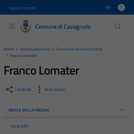
Vai ai contenuti
Vai al footer
ITA
Regione Piemonte
Lingua attiva:
Comune di Cavagnolo
Home
/
Amministrazione
/
Personale Amministrativo
/
Franco Lomater
Franco Lomater
Condividi
Vedi azioni
INDICE DELLA PAGINA
Incarichi