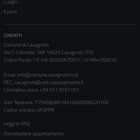
Luoghi
Tecnici
Eventi
Questi cookie
sono necessari
per il
CONTATTI
funzionamento
Comune di Cavagnolo
del sito e non
Via C. Colombo, 168 10020 Cavagnolo (TO)
possono
Codice fiscale / P. IVA: 82500670011 / 01864760010
essere
disabilitati.
Email:
info@comune.cavagnolo.to.it
Questi cookie
PEC:
cavagnolo@cert.ruparpiemonte.it
non raccolgono
Centralino unico: +39 011 9151157
informazioni
personali.
Iban Tesoreria: IT75X0608510316000000020100
Codice univoco: UFQPPR
Leggi le FAQ
Prenotazione appuntamento