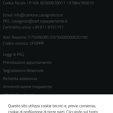
Codice fiscale / P. IVA: 82500670011 / 01864760010
Email:
info@comune.cavagnolo.to.it
PEC:
cavagnolo@cert.ruparpiemonte.it
Centralino unico: +39 011 9151157
Iban Tesoreria: IT75X0608510316000000020100
Tecnici
Codice univoco: UFQPPR
Questi cookie
Leggi le FAQ
sono necessari
per il
Prenotazione appuntamento
funzionamento
Segnalazione disservizio
del sito e non
Richiesta assistenza
possono
essere
Amministrazione trasparente
disabilitati.
Informativa privacy
Questi cookie
Cookie Policy
non raccolgono
Questo sito utilizza cookie tecnici e, previo consenso,
informazioni
Note legali
cookie di profilazione di terze parti. Cliccando sul tasto