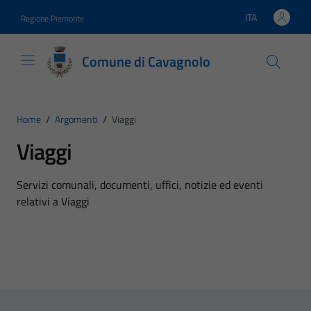
Vai ai contenuti
Vai al footer
ITA
Regione Piemonte
Lingua attiva:
Comune di Cavagnolo
Home
/
Argomenti
/
Viaggi
Viaggi
Dettagli dell'argomento
Servizi comunali, documenti, uffici, notizie ed eventi
relativi a Viaggi