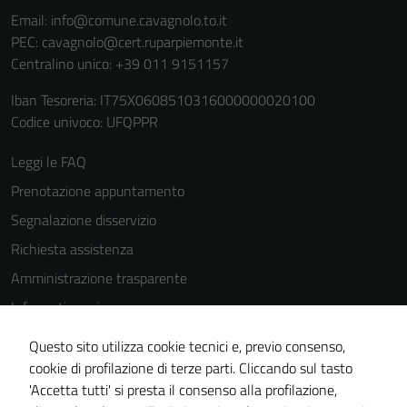
Email:
info@comune.cavagnolo.to.it
PEC:
cavagnolo@cert.ruparpiemonte.it
Centralino unico: +39 011 9151157
Iban Tesoreria: IT75X0608510316000000020100
Codice univoco: UFQPPR
Leggi le FAQ
Prenotazione appuntamento
Segnalazione disservizio
Richiesta assistenza
Amministrazione trasparente
Informativa privacy
Cookie Policy
Questo sito utilizza cookie tecnici e, previo consenso,
Note legali
cookie di profilazione di terze parti. Cliccando sul tasto
'Accetta tutti' si presta il consenso alla profilazione,
Dichiarazione di accessibilità