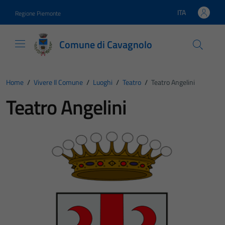
Vai ai contenuti
Vai al footer
ITA
Regione Piemonte
Lingua attiva:
Comune di Cavagnolo
Home
/
Vivere Il Comune
/
Luoghi
/
Teatro
/
Teatro Angelini
Teatro Angelini