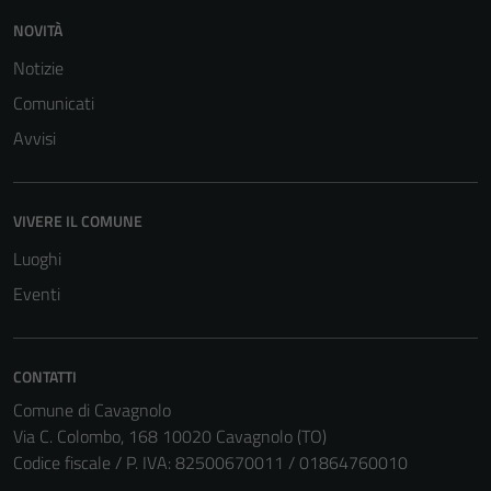
NOVITÀ
Notizie
Comunicati
Avvisi
Tecnici
Questi cookie
sono necessari
VIVERE IL COMUNE
per il
Luoghi
funzionamento
Eventi
del sito e non
possono
essere
disabilitati.
CONTATTI
Questi cookie
Comune di Cavagnolo
non raccolgono
Via C. Colombo, 168 10020 Cavagnolo (TO)
informazioni
Codice fiscale / P. IVA: 82500670011 / 01864760010
personali.