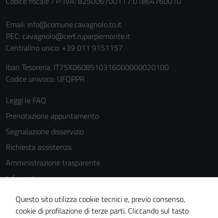
Codice fiscale / P. IVA: 82500670011 / 01864760010
personali.
Email:
info@comune.cavagnolo.to.it
PEC:
cavagnolo@cert.ruparpiemonte.it
Centralino unico: +39 011 9151157
Iban Tesoreria: IT75X0608510316000000020100
Codice univoco: UFQPPR
Leggi le FAQ
Prenotazione appuntamento
Segnalazione disservizio
Richiesta assistenza
Amministrazione trasparente
Informativa privacy
Cookie Policy
Questo sito utilizza cookie tecnici e, previo consenso,
Note legali
cookie di profilazione di terze parti. Cliccando sul tasto