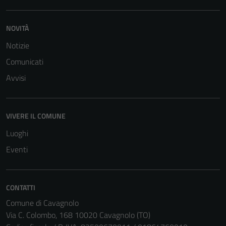
NOVITÀ
Notizie
Comunicati
Avvisi
Tecnici
Questi cookie
sono necessari
VIVERE IL COMUNE
per il
funzionamento
Luoghi
del sito e non
Eventi
possono
essere
disabilitati.
CONTATTI
Questi cookie
Comune di Cavagnolo
non raccolgono
Via C. Colombo, 168 10020 Cavagnolo (TO)
informazioni