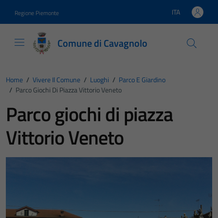
Vai ai contenuti
Vai al footer
ITA
Regione Piemonte
Lingua attiva:
Comune di Cavagnolo
Home
/
Vivere Il Comune
/
Luoghi
/
Parco E Giardino
/
Parco Giochi Di Piazza Vittorio Veneto
Parco giochi di piazza
Vittorio Veneto