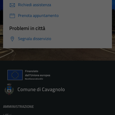
Richiedi assistenza
Prenota appuntamento
Tecnici
Problemi in città
Questi cookie
sono necessari
Segnala disservizio
per il
funzionamento
del sito e non
possono
essere
disabilitati.
Questi cookie
non raccolgono
Comune di Cavagnolo
informazioni
personali.
AMMINISTRAZIONE