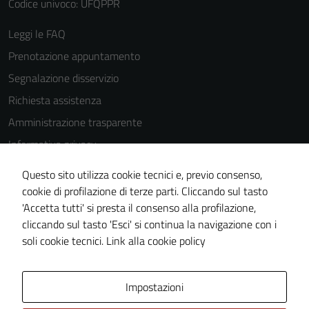
Codice univoco: UFQPPR
Leggi le FAQ
Prenotazione appuntamento
Segnalazione disservizio
Richiesta assistenza
Amministrazione trasparente
Informativa privacy
Cookie Policy
Questo sito utilizza cookie tecnici e, previo consenso,
Note legali
cookie di profilazione di terze parti. Cliccando sul tasto
'Accetta tutti' si presta il consenso alla profilazione,
Dichiarazione di accessibilità
cliccando sul tasto 'Esci' si continua la navigazione con i
Piano di miglioramento del sito
soli cookie tecnici.
Link alla cookie policy
Area Privata
Impostazioni