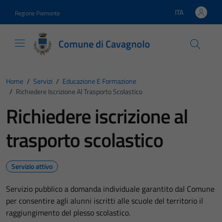
Vai ai contenuti
Vai al footer
ITA
Regione Piemonte
Lingua attiva:
Comune di Cavagnolo
Home
/
Servizi
/
Educazione E Formazione
/
Richiedere Iscrizione Al Trasporto Scolastico
Richiedere iscrizione al
trasporto scolastico
Servizio attivo
Servizio pubblico a domanda individuale garantito dal Comune
per consentire agli alunni iscritti alle scuole del territorio il
raggiungimento del plesso scolastico.