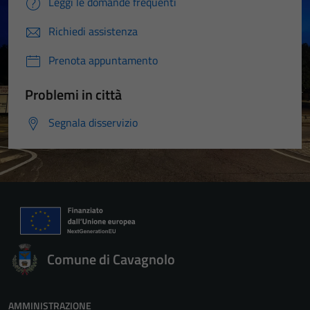
Leggi le domande frequenti
Richiedi assistenza
Prenota appuntamento
Problemi in città
Segnala disservizio
Tecnici
Questi cookie
sono necessari
Comune di Cavagnolo
per il
funzionamento
del sito e non
AMMINISTRAZIONE