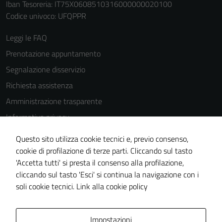
Iban Tesoreria: IT75X0608510316000000020100
Codice univoco: UFQPPR
Leggi le FAQ
Prenotazione appuntamento
Segnalazione disservizio
Richiesta assistenza
Amministrazione trasparente
Informativa privacy
Cookie Policy
Questo sito utilizza cookie tecnici e, previo consenso,
Note legali
cookie di profilazione di terze parti. Cliccando sul tasto
'Accetta tutti' si presta il consenso alla profilazione,
Dichiarazione di accessibilità
cliccando sul tasto 'Esci' si continua la navigazione con i
Piano di miglioramento del sito
soli cookie tecnici.
Link alla cookie policy
Area Privata
Impostazioni