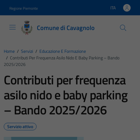
Vai ai contenuti
Vai al footer
ITA
Regione Piemonte
Lingua attiva:
Comune di Cavagnolo
Home
/
Servizi
/
Educazione E Formazione
/
Contributi Per Frequenza Asilo Nido E Baby Parking – Bando
2025/2026
Contributi per frequenza
asilo nido e baby parking
– Bando 2025/2026
Servizio attivo