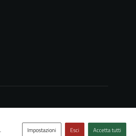
Impostazioni
Esci
Accetta tutti
.