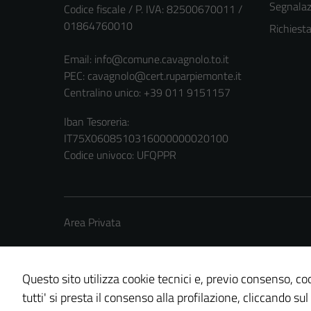
Segnalazi
Codice fiscale / P. IVA: 82500670011 /
01864760010
Richiest
Email:
info@comune.cavagnolo.to.it
PEC:
cavagnolo@cert.ruparpiemonte.it
Centralino unico: +39 011 9151157
Iban Tesoreria:
IT75X0608510316000000020100
Codice univoco: UFQPPR
Area Privata
Questo sito utilizza cookie tecnici e, previo consenso, coo
tutti' si presta il consenso alla profilazione, cliccando sul
Credits: ©
Technical Design s.r.l.