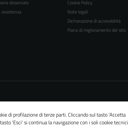
one disservizio
Cookie Policy
a assistenza
Note legali
Dichiarazione di accessibilità
Piano di miglioramento del sito
kie di profilazione di terze parti. Cliccando sul tasto 'Accetta
Tecnici
 tasto 'Esci' si continua la navigazione con i soli cookie tecnici