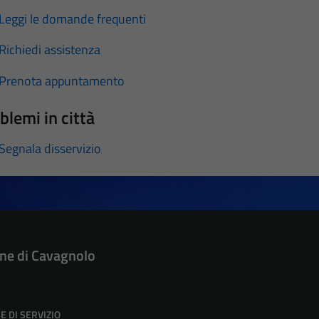
Leggi le domande frequenti
Richiedi assistenza
Prenota appuntamento
blemi in città
Segnala disservizio
e di Cavagnolo
E DI SERVIZIO