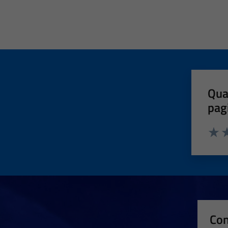
Qua
pag
Valut
Va
Con