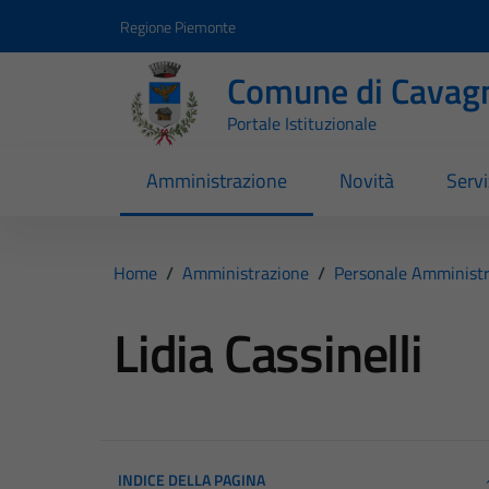
Vai ai contenuti
Vai al footer
Regione Piemonte
Comune di Cavag
Portale Istituzionale
Amministrazione
Novità
Servi
Home
/
Amministrazione
/
Personale Amministr
Lidia Cassinelli
INDICE DELLA PAGINA