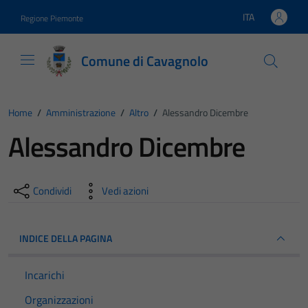
Vai ai contenuti
Vai al footer
ITA
Regione Piemonte
Lingua attiva:
Comune di Cavagnolo
Home
/
Amministrazione
/
Altro
/
Alessandro Dicembre
Alessandro Dicembre
Condividi
Vedi azioni
INDICE DELLA PAGINA
Incarichi
Organizzazioni