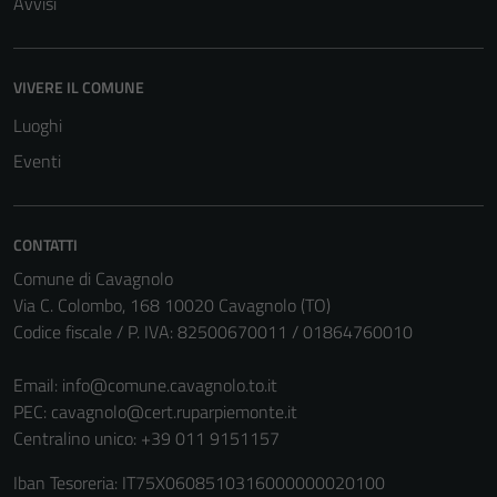
Avvisi
VIVERE IL COMUNE
Luoghi
Eventi
CONTATTI
Comune di Cavagnolo
Via C. Colombo, 168 10020 Cavagnolo (TO)
Codice fiscale / P. IVA: 82500670011 / 01864760010
Tecnici
Questi cookie
Email:
info@comune.cavagnolo.to.it
sono necessari
PEC:
cavagnolo@cert.ruparpiemonte.it
per il
Centralino unico: +39 011 9151157
funzionamento
del sito e non
Iban Tesoreria: IT75X0608510316000000020100