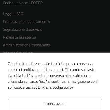
possono
Codice univoco: UFQPPR
essere
Leggi le FAQ
disabilitati.
Questi cookie
Prenotazione appuntamento
non raccolgono
Segnalazione disservizio
informazioni
Richiesta assistenza
personali.
Amministrazione trasparente
Informativa privacy
Cookie Policy
Questo sito utilizza cookie tecnici e, previo consenso,
Note legali
cookie di profilazione di terze parti. Cliccando sul tasto
'Accetta tutti' si presta il consenso alla profilazione,
Dichiarazione di accessibilità
cliccando sul tasto 'Esci' si continua la navigazione con i
Piano di miglioramento del sito
soli cookie tecnici.
Link alla cookie policy
Area Privata
Impostazioni