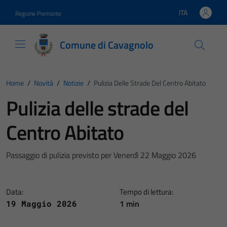
Vai ai contenuti
Vai al footer
ITA
Regione Piemonte
Lingua attiva:
Comune di Cavagnolo
Home
/
Novità
/
Notizie
/
Pulizia Delle Strade Del Centro Abitato
Pulizia delle strade del
Centro Abitato
Passaggio di pulizia previsto per Venerdì 22 Maggio 2026
Data:
Tempo di lettura:
1 min
19 Maggio 2026