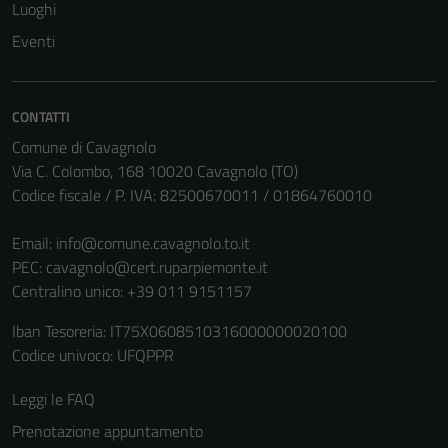
Luoghi
Tecnici
Eventi
Questi cookie
sono necessari
per il
CONTATTI
funzionamento
Comune di Cavagnolo
del sito e non
Via C. Colombo, 168 10020 Cavagnolo (TO)
possono
Codice fiscale / P. IVA: 82500670011 / 01864760010
essere
disabilitati.
Email:
info@comune.cavagnolo.to.it
Questi cookie
PEC:
cavagnolo@cert.ruparpiemonte.it
non raccolgono
Centralino unico: +39 011 9151157
informazioni
personali.
Iban Tesoreria: IT75X0608510316000000020100
Codice univoco: UFQPPR
Leggi le FAQ
Prenotazione appuntamento