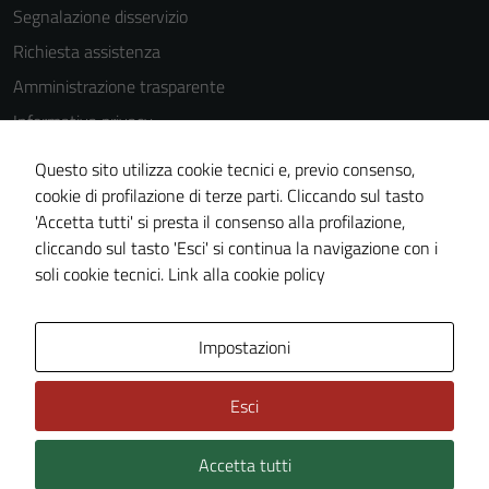
Segnalazione disservizio
Richiesta assistenza
Amministrazione trasparente
Informativa privacy
Cookie Policy
Questo sito utilizza cookie tecnici e, previo consenso,
Note legali
cookie di profilazione di terze parti. Cliccando sul tasto
'Accetta tutti' si presta il consenso alla profilazione,
Dichiarazione di accessibilità
cliccando sul tasto 'Esci' si continua la navigazione con i
Piano di miglioramento del sito
soli cookie tecnici.
Link alla cookie policy
Area Privata
Impostazioni
Esci
Accetta tutti
Credits: ©
Technical Design s.r.l.