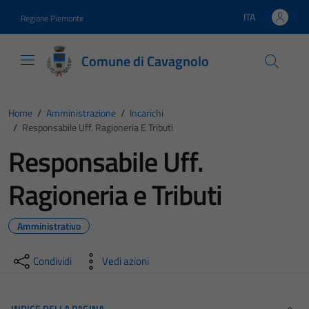
Vai ai contenuti
Vai al footer
ITA
Regione Piemonte
Lingua attiva:
Comune di Cavagnolo
Home
/
Amministrazione
/
Incarichi
/
Responsabile Uff. Ragioneria E Tributi
Responsabile Uff.
Ragioneria e Tributi
Amministrativo
Condividi
Vedi azioni
INDICE DELLA PAGINA