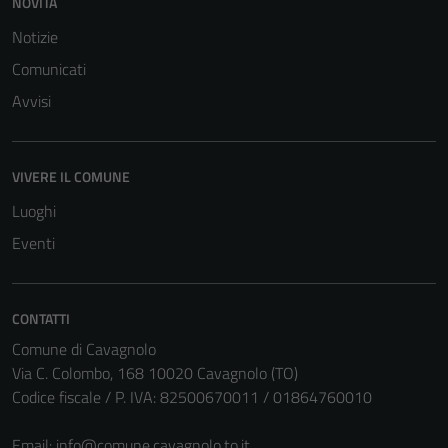
NOVITÀ
Notizie
Comunicati
Avvisi
VIVERE IL COMUNE
Luoghi
Eventi
CONTATTI
Comune di Cavagnolo
Tecnici
Via C. Colombo, 168 10020 Cavagnolo (TO)
Questi cookie
Codice fiscale / P. IVA: 82500670011 / 01864760010
sono necessari
per il
Email:
info@comune.cavagnolo.to.it