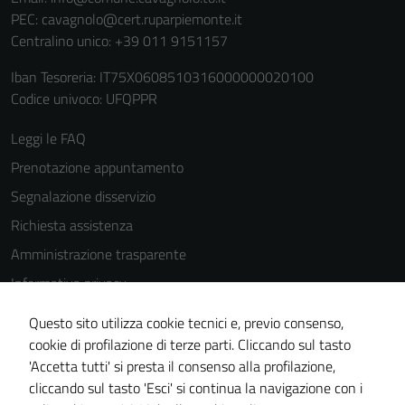
funzionamento
PEC:
cavagnolo@cert.ruparpiemonte.it
del sito e non
Centralino unico: +39 011 9151157
possono
essere
Iban Tesoreria: IT75X0608510316000000020100
disabilitati.
Codice univoco: UFQPPR
Questi cookie
non raccolgono
Leggi le FAQ
informazioni
Prenotazione appuntamento
personali.
Segnalazione disservizio
Richiesta assistenza
Amministrazione trasparente
Informativa privacy
Cookie Policy
Questo sito utilizza cookie tecnici e, previo consenso,
Note legali
cookie di profilazione di terze parti. Cliccando sul tasto
'Accetta tutti' si presta il consenso alla profilazione,
Dichiarazione di accessibilità
cliccando sul tasto 'Esci' si continua la navigazione con i
Piano di miglioramento del sito