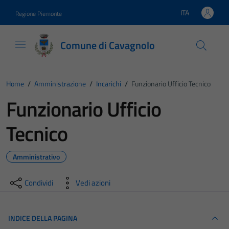
Vai ai contenuti
Vai al footer
ITA
Regione Piemonte
Lingua attiva:
Comune di Cavagnolo
Home
/
Amministrazione
/
Incarichi
/
Funzionario Ufficio Tecnico
Funzionario Ufficio
Tecnico
Amministrativo
Condividi
Vedi azioni
INDICE DELLA PAGINA