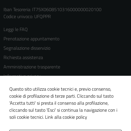
Iban Tesoreria: IT75X0608510316000000020100
Codice univoco: UFQPPR
Leggi le FAQ
Tecnici
Prenotazione appuntamento
Questi cookie
sono necessari
Segnalazione disservizio
per il
Richiesta assistenza
funzionamento
Amministrazione trasparente
del sito e non
possono
Informativa privacy
essere
Cookie Policy
disabilitati.
Questo sito utilizza cookie tecnici e, previo consenso,
Note legali
Questi cookie
cookie di profilazione di terze parti. Cliccando sul tasto
non raccolgono
'Accetta tutti' si presta il consenso alla profilazione,
Dichiarazione di accessibilità
informazioni
cliccando sul tasto 'Esci' si continua la navigazione con i
Piano di miglioramento del sito
personali.
soli cookie tecnici.
Link alla cookie policy