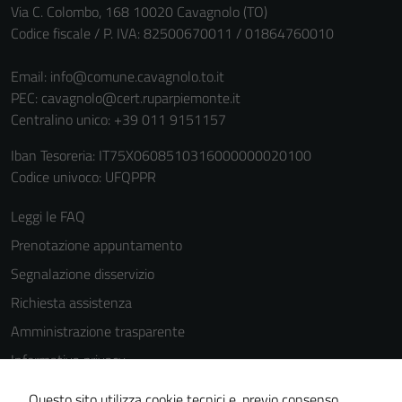
Via C. Colombo, 168 10020 Cavagnolo (TO)
Codice fiscale / P. IVA: 82500670011 / 01864760010
Email:
info@comune.cavagnolo.to.it
PEC:
cavagnolo@cert.ruparpiemonte.it
Centralino unico: +39 011 9151157
Iban Tesoreria: IT75X0608510316000000020100
Tecnici
Codice univoco: UFQPPR
Questi cookie
sono necessari
Leggi le FAQ
per il
Prenotazione appuntamento
funzionamento
del sito e non
Segnalazione disservizio
possono
Richiesta assistenza
essere
Amministrazione trasparente
disabilitati.
Questi cookie
Informativa privacy
non raccolgono
Cookie Policy
informazioni
Questo sito utilizza cookie tecnici e, previo consenso,