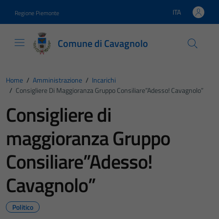
Vai ai contenuti
Vai al footer
ITA
Regione Piemonte
Lingua attiva:
Comune di Cavagnolo
Home
/
Amministrazione
/
Incarichi
/
Consigliere Di Maggioranza Gruppo Consiliare”Adesso! Cavagnolo”
Consigliere di
maggioranza Gruppo
Consiliare”Adesso!
Cavagnolo”
Politico