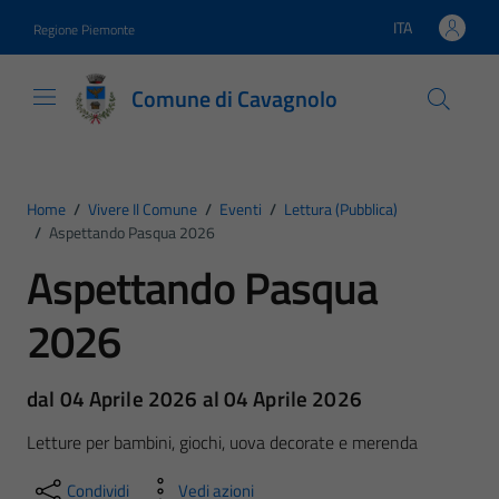
Vai ai contenuti
Vai al footer
ITA
Regione Piemonte
Lingua attiva:
Comune di Cavagnolo
Home
/
Vivere Il Comune
/
Eventi
/
Lettura (pubblica)
/
Aspettando Pasqua 2026
Aspettando Pasqua
2026
dal 04 Aprile 2026 al 04 Aprile 2026
Letture per bambini, giochi, uova decorate e merenda
Condividi
Vedi azioni