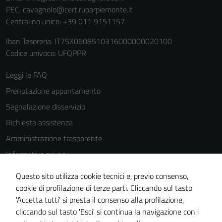
PEC:
cavagnolo@cert.ruparpiemonte.it
Centralino unico: +39 011 9151157
Iban Tesoreria: IT75X0608510316000000020100
Codice univoco: UFQPPR
Leggi le FAQ
Prenotazione appuntamento
Segnalazione disservizio
Richiesta assistenza
Amministrazione trasparente
Informativa privacy
Cookie Policy
Questo sito utilizza cookie tecnici e, previo consenso,
Note legali
cookie di profilazione di terze parti. Cliccando sul tasto
'Accetta tutti' si presta il consenso alla profilazione,
Dichiarazione di accessibilità
cliccando sul tasto 'Esci' si continua la navigazione con i
Piano di miglioramento del sito