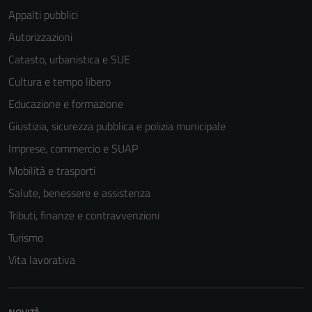
funzionamento
Appalti pubblici
del sito e non
Autorizzazioni
possono
essere
Catasto, urbanistica e SUE
disabilitati.
Cultura e tempo libero
Questi cookie
Educazione e formazione
non raccolgono
informazioni
Giustizia, sicurezza pubblica e polizia municipale
personali.
Imprese, commercio e SUAP
Mobilità e trasporti
Salute, benessere e assistenza
Tributi, finanze e contravvenzioni
Turismo
Vita lavorativa