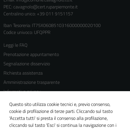
PEC:
cavagnolo@cert.ruparpiemonte.it
Centralino unico: +39 011 9151157
Iban Tesoreria: IT75X0608510316000000020100
Codice univoco: UFQPPR
Leggi le FAQ
Prenotazione appuntamento
Segnalazione disservizio
Richiesta assistenza
Amministrazione trasparente
Informativa privacy
Cookie Policy
Questo sito utilizza cookie tecnici e, previo consenso,
Note legali
cookie di profilazione di terze parti. Cliccando sul tasto
'Accetta tutti' si presta il consenso alla profilazione,
Dichiarazione di accessibilità
cliccando sul tasto 'Esci' si continua la navigazione con i
Piano di miglioramento del sito