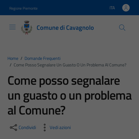
Vai ai contenuti
Vai al footer
ITA
Regione Piemonte
Lingua attiva:
Comune di Cavagnolo
Home
/
Domande Frequenti
/
Come Posso Segnalare Un Guasto O Un Problema Al Comune?
Come posso segnalare
un guasto o un problema
al Comune?
Condividi
Vedi azioni