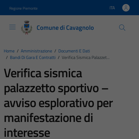
Vai ai contenuti
Vai al footer
ITA
Regione Piemonte
Lingua attiva:
Comune di Cavagnolo
Home
/
Amministrazione
/
Documenti E Dati
/
Bandi Di Gara E Contratti
/
Verifica Sismica Palazzet...
Verifica sismica
palazzetto sportivo –
avviso esplorativo per
manifestazione di
interesse