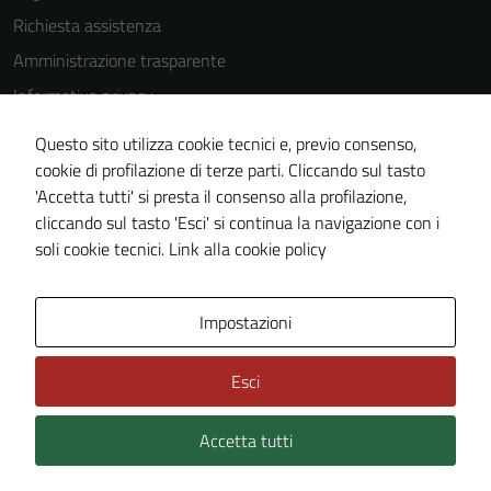
Questi cookie
Richiesta assistenza
non raccolgono
Amministrazione trasparente
informazioni
Informativa privacy
personali.
Cookie Policy
Questo sito utilizza cookie tecnici e, previo consenso,
Note legali
cookie di profilazione di terze parti. Cliccando sul tasto
'Accetta tutti' si presta il consenso alla profilazione,
Dichiarazione di accessibilità
cliccando sul tasto 'Esci' si continua la navigazione con i
Piano di miglioramento del sito
soli cookie tecnici.
Link alla cookie policy
Area Privata
Impostazioni
Esci
Accetta tutti
Credits: ©
Technical Design s.r.l.