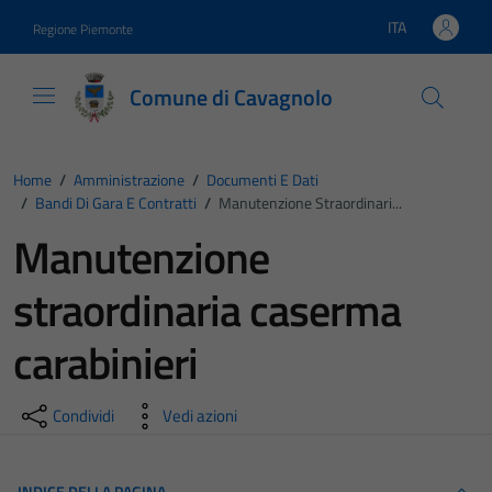
Vai ai contenuti
Vai al footer
ITA
Regione Piemonte
Lingua attiva:
Comune di Cavagnolo
Home
/
Amministrazione
/
Documenti E Dati
/
Bandi Di Gara E Contratti
/
Manutenzione Straordinari...
Manutenzione
straordinaria caserma
carabinieri
Condividi
Vedi azioni
INDICE DELLA PAGINA