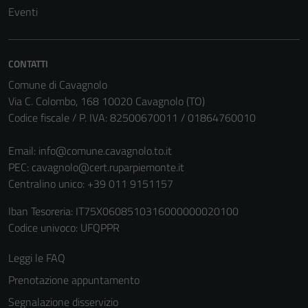
Eventi
CONTATTI
Comune di Cavagnolo
Via C. Colombo, 168 10020 Cavagnolo (TO)
Codice fiscale / P. IVA: 82500670011 / 01864760010
Email:
info@comune.cavagnolo.to.it
PEC:
cavagnolo@cert.ruparpiemonte.it
Tecnici
Centralino unico: +39 011 9151157
Questi cookie
sono necessari
Iban Tesoreria: IT75X0608510316000000020100
per il
Codice univoco: UFQPPR
funzionamento
del sito e non
Leggi le FAQ
possono
Prenotazione appuntamento
essere
Segnalazione disservizio
disabilitati.