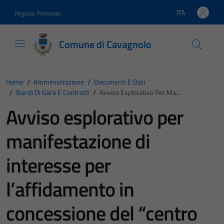
Vai ai contenuti
Vai al footer
ITA
Regione Piemonte
Lingua attiva:
Comune di Cavagnolo
Home
/
Amministrazione
/
Documenti E Dati
/
Bandi Di Gara E Contratti
/
Avviso Esplorativo Per Ma...
Avviso esplorativo per
manifestazione di
interesse per
l’affidamento in
concessione del “centro