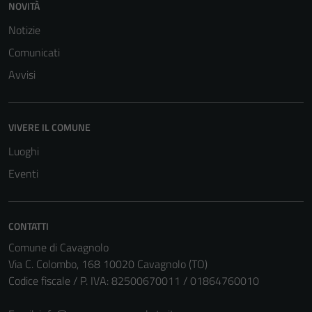
NOVITÀ
Notizie
Comunicati
Avvisi
VIVERE IL COMUNE
Luoghi
Eventi
CONTATTI
Comune di Cavagnolo
Tecnici
Via C. Colombo, 168 10020 Cavagnolo (TO)
Questi cookie
Codice fiscale / P. IVA: 82500670011 / 01864760010
sono necessari
per il