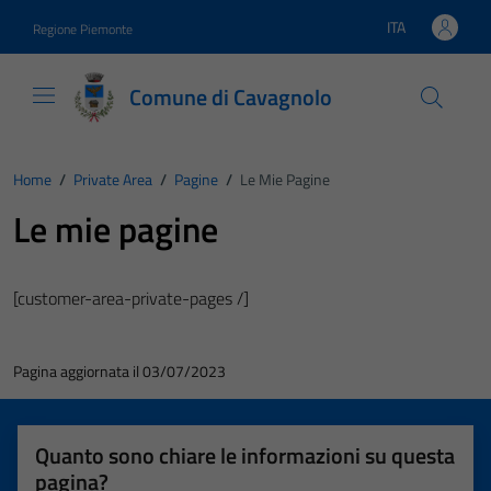
Vai ai contenuti
Vai al footer
ITA
Regione Piemonte
Lingua attiva:
Comune di Cavagnolo
Home
/
Private Area
/
Pagine
/
Le Mie Pagine
Le mie pagine
[customer-area-private-pages /]
Pagina aggiornata il 03/07/2023
Quanto sono chiare le informazioni su questa
pagina?