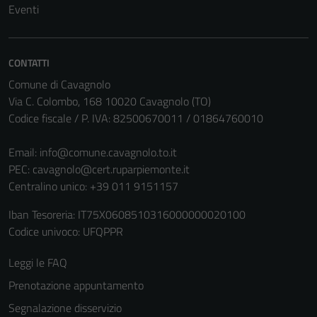
Eventi
Questi cookie
non raccolgono
informazioni
personali.
CONTATTI
Comune di Cavagnolo
Via C. Colombo, 168 10020 Cavagnolo (TO)
Codice fiscale / P. IVA: 82500670011 / 01864760010
Email:
info@comune.cavagnolo.to.it
PEC:
cavagnolo@cert.ruparpiemonte.it
Centralino unico: +39 011 9151157
Iban Tesoreria: IT75X0608510316000000020100
Codice univoco: UFQPPR
Leggi le FAQ
Prenotazione appuntamento
Segnalazione disservizio