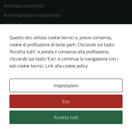
Richiesta assistenza
Amministrazione trasparente
Informativa privacy
Cookie Policy
Questo sito utilizza cookie tecnici e, previo consenso,
Note legali
cookie di profilazione di terze parti. Cliccando sul tasto
'Accetta tutti' si presta il consenso alla profilazione,
Dichiarazione di accessibilità
cliccando sul tasto 'Esci' si continua la navigazione con i
Piano di miglioramento del sito
soli cookie tecnici.
Link alla cookie policy
Area Privata
Impostazioni
Esci
Accetta tutti
Credits: ©
Technical Design s.r.l.