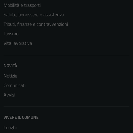
Mobilità e trasporti
Salute, benessere e assistenza
Tributi, finanze e contravvenzioni
Turismo
Vita lavorativa
NOVITÀ
Tecnici
Notizie
Questi cookie
Comunicati
sono necessari
per il
Avvisi
funzionamento
del sito e non
possono
VIVERE IL COMUNE
essere
Luoghi
disabilitati.