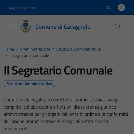
Vai ai contenuti
Vai al footer
ITA
Regione Piemonte
Lingua attiva:
Comune di Cavagnolo
Home
/
Amministrazione
/
Struttura Amministrativa
/
Il Segretario Comunale
Il Segretario Comunale
Struttura Amministrativa
Garante della legalità e correttezza amministrativa, svolge
compiti di collaborazione e funzioni di assistenza giuridico-
amministrativa per gli organi dell'ente in ordine alla conformità
dell'azione amministrativa alle leggi allo statuto ed ai
regolamenti