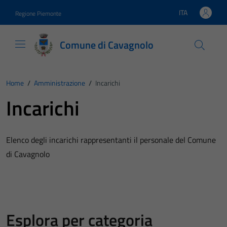
Vai ai contenuti
Vai al footer
ITA
Regione Piemonte
Lingua attiva:
Comune di Cavagnolo
Home
/
Amministrazione
/
Incarichi
Incarichi
Elenco degli incarichi rappresentanti il personale del Comune
di Cavagnolo
Esplora per categoria