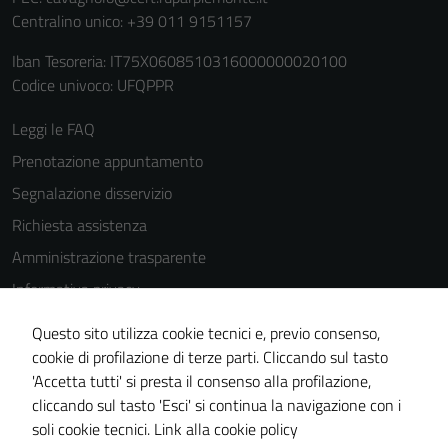
Centralino unico: +39 011 9151157
Iban Tesoreria: IT75X0608510316000000020100
Codice univoco: UFQPPR
Leggi le FAQ
Prenotazione appuntamento
Segnalazione disservizio
Richiesta assistenza
Amministrazione trasparente
Informativa privacy
Cookie Policy
Questo sito utilizza cookie tecnici e, previo consenso,
Note legali
cookie di profilazione di terze parti. Cliccando sul tasto
'Accetta tutti' si presta il consenso alla profilazione,
Dichiarazione di accessibilità
cliccando sul tasto 'Esci' si continua la navigazione con i
Piano di miglioramento del sito
soli cookie tecnici.
Link alla cookie policy