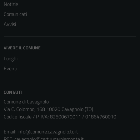
Notizie
Comunicati
Avvisi
Tecnici
Questi cookie
VIVERE IL COMUNE
sono necessari
Luoghi
per il
Eventi
funzionamento
del sito e non
possono
essere
CONTATTI
disabilitati.
Comune di Cavagnolo
Questi cookie
Via C. Colombo, 168 10020 Cavagnolo (TO)
non raccolgono
Codice fiscale / P. IVA: 82500670011 / 01864760010
informazioni
personali.
Email:
info@comune.cavagnolo.to.it
PEC:
cavagnolo@cert.ruparpiemonte.it