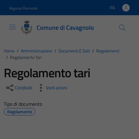
Vai ai contenuti
Vai al footer
ITA
Regione Piemonte
Lingua attiva:
Comune di Cavagnolo
Home
/
Amministrazione
/
Documenti E Dati
/
Regolamenti
/
Regolamento Tari
Regolamento tari
Condividi
Vedi azioni
Tipo di documento
Regolamento