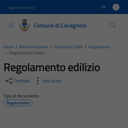
Vai ai contenuti
Vai al footer
ITA
Regione Piemonte
Lingua attiva:
Comune di Cavagnolo
Home
/
Amministrazione
/
Documenti E Dati
/
Regolamenti
/
Regolamento Edilizio
Regolamento edilizio
Condividi
Vedi azioni
Tipo di documento
Regolamento