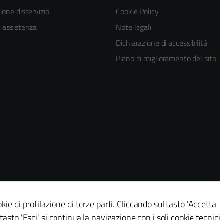
one disservizio
Cookie Policy
a assistenza
Note legali
Dichiarazione di accessibilità
Piano di miglioramento del sito
kie di profilazione di terze parti. Cliccando sul tasto 'Accetta
 tasto 'Esci' si continua la navigazione con i soli cookie tecnici