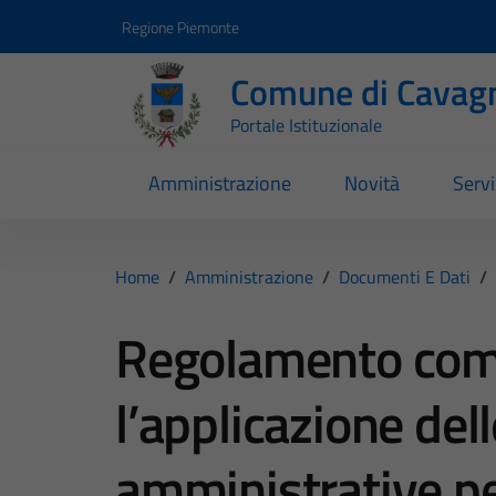
Vai ai contenuti
Vai al footer
Regione Piemonte
Comune di Cavag
Portale Istituzionale
Amministrazione
Novità
Servi
Home
/
Amministrazione
/
Documenti E Dati
/
Regolamento com
l’applicazione del
amministrative pe