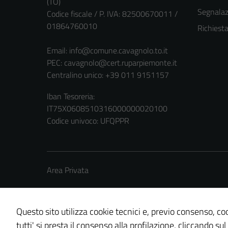
(TO)
Segnalazi
Codice fiscale / P. IVA: 82500670011 /
01864760010
Richiest
Email:
info@comune.cavagnolo.to.it
PEC:
cavagnolo@cert.ruparpiemonte.it
Centralino unico: +39 011 9151157
Iban Tesoreria:
IT75X0608510316000000020100
Codice univoco: UFQPPR
Area Privata
Questo sito utilizza cookie tecnici e, previo consenso, coo
tutti' si presta il consenso alla profilazione, cliccando sul