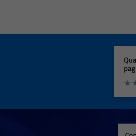
Qua
pag
Valut
Va
Con