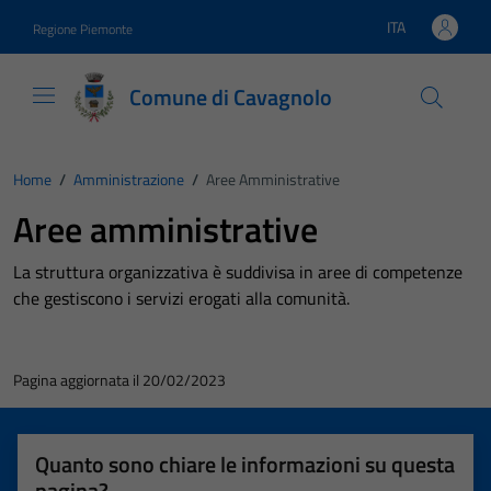
Vai ai contenuti
Vai al footer
ITA
Regione Piemonte
Lingua attiva:
Comune di Cavagnolo
Home
/
Amministrazione
/
Aree Amministrative
Aree amministrative
La struttura organizzativa è suddivisa in aree di competenze
che gestiscono i servizi erogati alla comunità.
Pagina aggiornata il 20/02/2023
Quanto sono chiare le informazioni su questa
pagina?